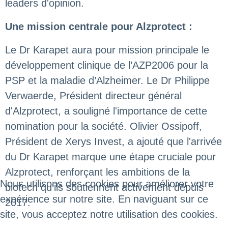
leaders d'opinion.
Une mission centrale pour Alzprotect :
Le Dr Karapet aura pour mission principale le
développement clinique de l’AZP2006 pour la
PSP et la maladie d’Alzheimer. Le Dr Philippe
Verwaerde, Président directeur général
d'Alzprotect, a souligné l'importance de cette
nomination pour la société. Olivier Ossipoff,
Président de Xerys Invest, a ajouté que l'arrivée
du Dr Karapet marque une étape cruciale pour
Alzprotect, renforçant les ambitions de la
Nous utilisons des cookies pour améliorer votre
biotech qu'ils soutiennent activement depuis
expérience sur notre site. En naviguant sur ce
2017.
site, vous acceptez notre utilisation des cookies.