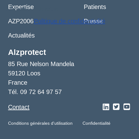
Expertise
Patients
J'accepte
Je refuse
Politique de confidentialité
AZP2006
Presse
Actualités
Alzprotect
85 Rue Nelson Mandela
59120 Loos
France
Tél. 09 72 64 97 57
Contact
Conditions générales d'utilisation
Confidentialité